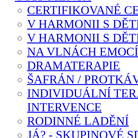
CERTIFIKOVANÉ C
V HARMONII S DĚTM
V HARMONII S DĚTM
NA VLNÁCH EMOC
DRAMATERAPIE
ŠAFRÁN / PROTKÁ
INDIVIDUÁLNÍ TER
INTERVENCE
RODINNÉ LADĚNÍ
JÁ? - SKUPINOVÉ S