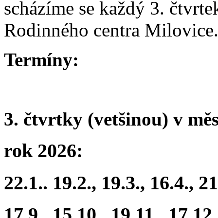
scházíme se každý 3. čtvrte
Rodinného centra Milovice
Termíny:
3. čtvrtky (vetšinou) v mě
rok 2026:
22.1.. 19.2., 19.3., 16.4., 21
17.9., 15.10., 19.11., 17.12