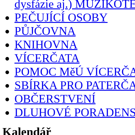
dysfázie aj.) MUZIKO
PEČUJÍCÍ OSOBY
PŮJČOVNA
KNIHOVNA
VÍCERČATA
POMOC MěÚ VÍCERČ
SBÍRKA PRO PATERČ
OBČERSTVENÍ
DLUHOVÉ PORADENST
Kalendář