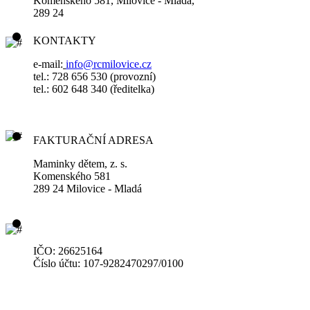
Komenského 581, Milovice - Mladá,
289 24
KONTAKTY
e-mail:
info@rcmilovice.cz
tel.: 728 656 530 (provozní)
tel.: 602 648 340
(ředitelka)
FAKTURAČNÍ ADRESA
Maminky dětem, z. s.
Komenského 581
289 24 Milovice - Mladá
IČO: 26625164
Číslo účtu: 107-9282470297/0100