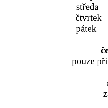
středa 
čtvrtek
pátek 
č
pouze př
z