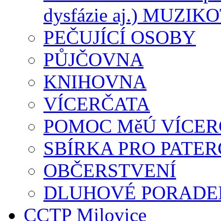
dysfázie aj.) MUZI
PEČUJÍCÍ OSOBY
PŮJČOVNA
KNIHOVNA
VÍCERČATA
POMOC MěÚ VÍCE
SBÍRKA PRO PATE
OBČERSTVENÍ
DLUHOVÉ PORADEN
CCTP Milovice