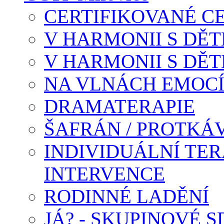
CERTIFIKOVANÉ C
V HARMONII S DĚTM
V HARMONII S DĚTM
NA VLNÁCH EMOC
DRAMATERAPIE
ŠAFRÁN / PROTKÁ
INDIVIDUÁLNÍ TER
INTERVENCE
RODINNÉ LADĚNÍ
JÁ? - SKUPINOVÉ S