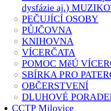
dysfázie aj.) MUZI
PEČUJÍCÍ OSOBY
PŮJČOVNA
KNIHOVNA
VÍCERČATA
POMOC MěÚ VÍCE
SBÍRKA PRO PATE
OBČERSTVENÍ
DLUHOVÉ PORADEN
CCTP Milovice