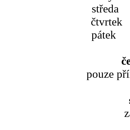
středa 
čtvrtek
pátek 
č
pouze př
z