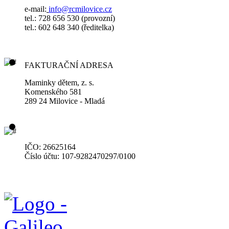
e-mail:
info@rcmilovice.cz
tel.: 728 656 530 (provozní)
tel.: 602 648 340
(ředitelka)
FAKTURAČNÍ ADRESA
Maminky dětem, z. s.
Komenského 581
289 24 Milovice - Mladá
IČO: 26625164
Číslo účtu: 107-9282470297/0100