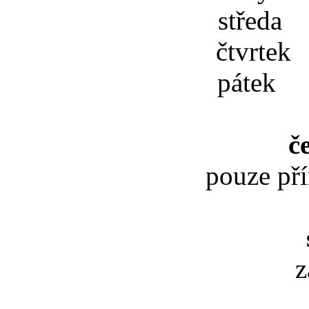
středa 
čtvrtek
pátek 
č
pouze př
z