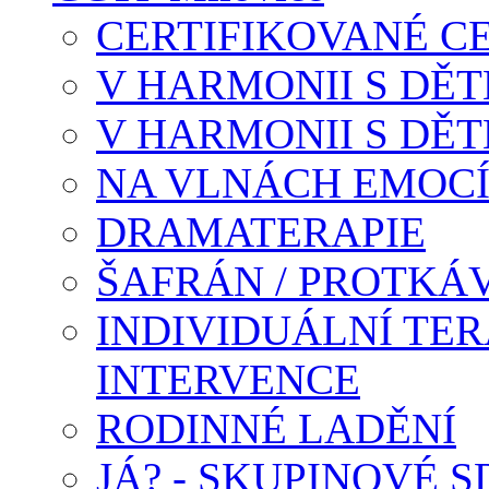
CERTIFIKOVANÉ C
V HARMONII S DĚTM
V HARMONII S DĚTM
NA VLNÁCH EMOC
DRAMATERAPIE
ŠAFRÁN / PROTKÁ
INDIVIDUÁLNÍ TER
INTERVENCE
RODINNÉ LADĚNÍ
JÁ? - SKUPINOVÉ S