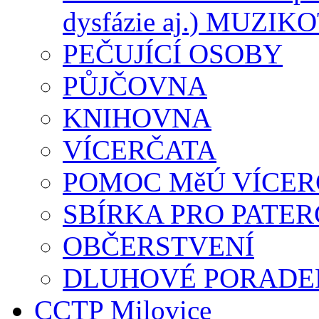
dysfázie aj.) MUZI
PEČUJÍCÍ OSOBY
PŮJČOVNA
KNIHOVNA
VÍCERČATA
POMOC MěÚ VÍCE
SBÍRKA PRO PATE
OBČERSTVENÍ
DLUHOVÉ PORADEN
CCTP Milovice