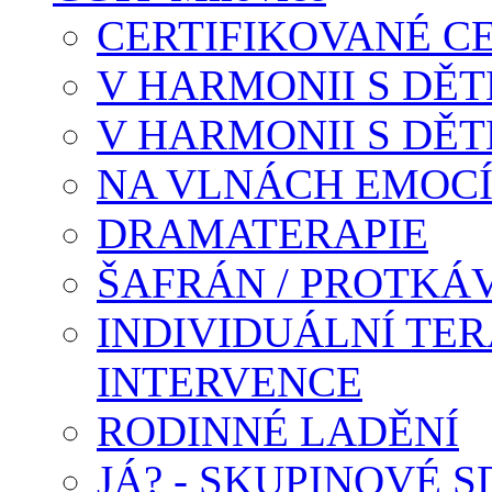
CERTIFIKOVANÉ C
V HARMONII S DĚTM
V HARMONII S DĚTM
NA VLNÁCH EMOC
DRAMATERAPIE
ŠAFRÁN / PROTKÁ
INDIVIDUÁLNÍ TER
INTERVENCE
RODINNÉ LADĚNÍ
JÁ? - SKUPINOVÉ S