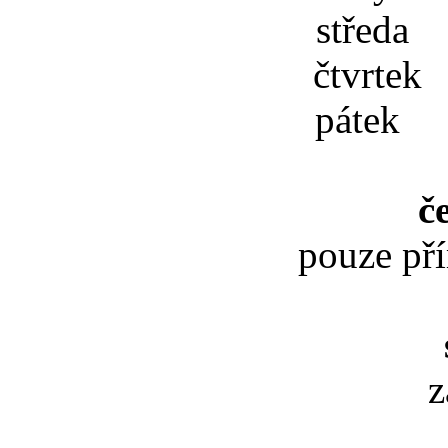
středa 
čtvrtek
pátek 
č
pouze př
z