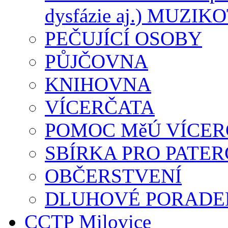
dysfázie aj.) MUZI
PEČUJÍCÍ OSOBY
PŮJČOVNA
KNIHOVNA
VÍCERČATA
POMOC MěÚ VÍCE
SBÍRKA PRO PATE
OBČERSTVENÍ
DLUHOVÉ PORADEN
CCTP Milovice