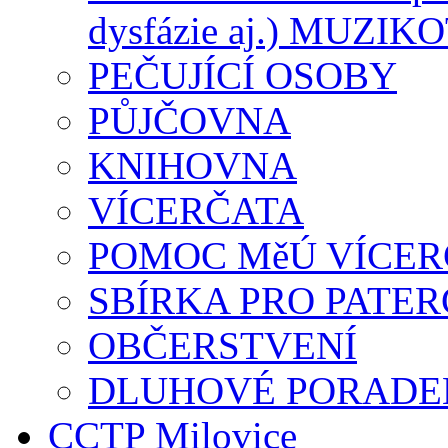
dysfázie aj.) MUZI
PEČUJÍCÍ OSOBY
PŮJČOVNA
KNIHOVNA
VÍCERČATA
POMOC MěÚ VÍCE
SBÍRKA PRO PATE
OBČERSTVENÍ
DLUHOVÉ PORADEN
CCTP Milovice