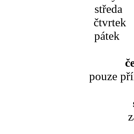
středa 
čtvrtek
pátek 
č
pouze př
z