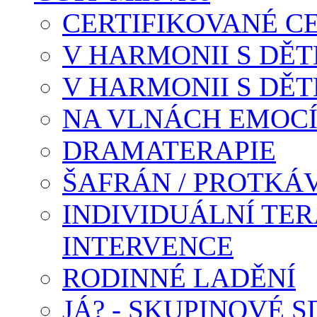
CERTIFIKOVANÉ C
V HARMONII S DĚTM
V HARMONII S DĚTM
NA VLNÁCH EMOC
DRAMATERAPIE
ŠAFRÁN / PROTKÁ
INDIVIDUÁLNÍ TER
INTERVENCE
RODINNÉ LADĚNÍ
JÁ? - SKUPINOVÉ S