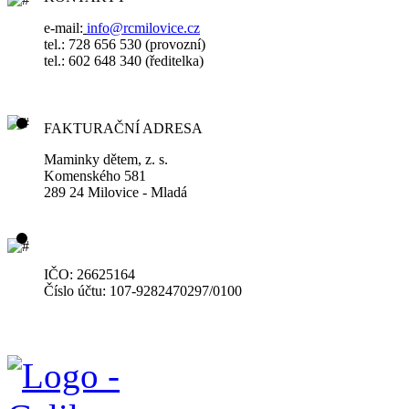
e-mail:
info@rcmilovice.cz
tel.: 728 656 530 (provozní)
tel.: 602 648 340
(ředitelka)
FAKTURAČNÍ ADRESA
Maminky dětem, z. s.
Komenského 581
289 24 Milovice - Mladá
IČO: 26625164
Číslo účtu: 107-9282470297/0100