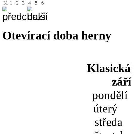
31
1
2
3
4
5
6
Otevírací doba herny
Klasická
září
pondělí
úterý 
středa 