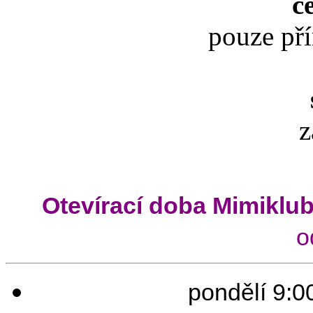
č
pouze př
z
Otevírací doba Mimiklu
o
pondělí 9:00