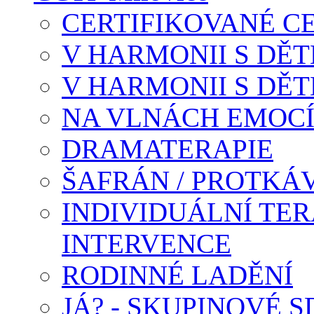
CERTIFIKOVANÉ C
V HARMONII S DĚTM
V HARMONII S DĚTM
NA VLNÁCH EMOC
DRAMATERAPIE
ŠAFRÁN / PROTKÁ
INDIVIDUÁLNÍ TER
INTERVENCE
RODINNÉ LADĚNÍ
JÁ? - SKUPINOVÉ S