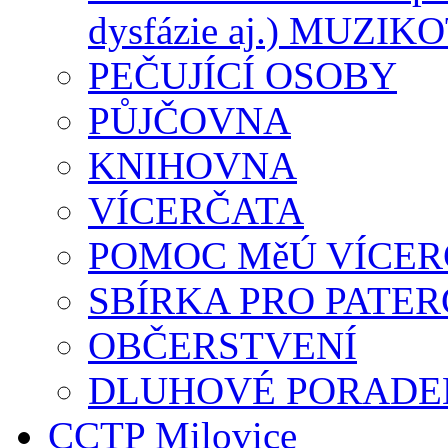
dysfázie aj.) MUZI
PEČUJÍCÍ OSOBY
PŮJČOVNA
KNIHOVNA
VÍCERČATA
POMOC MěÚ VÍCE
SBÍRKA PRO PATE
OBČERSTVENÍ
DLUHOVÉ PORADEN
CCTP Milovice